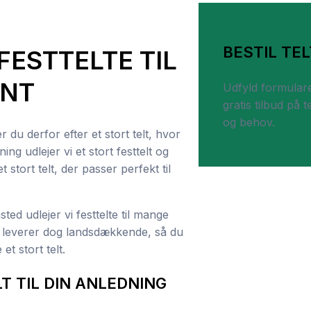
BESTIL TEL
FESTTELTE TIL
ENT
Udfyld formulare
gratis tilbud på
og behov.
du derfor efter et stort telt, hvor
ng udlejer vi et stort festtelt og
 stort telt, der passer perfekt til
d udlejer vi festtelte til mange
Vi leverer dog landsdækkende, så du
et stort telt.
T TIL DIN ANLEDNING