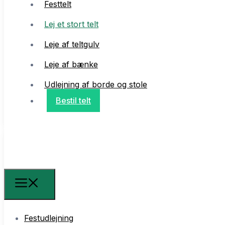
Festtelt
Lej et stort telt
Leje af teltgulv
Leje af bænke
Udlejning af borde og stole
Bestil telt
Festudlejning