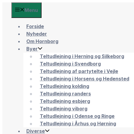
Menu
Forside
Nyheder
Om Hornborg
Byer
Teltudlejning i Herning og Silkeborg
Teltudlejning i Svendborg
Teltudlejning af partytelte i Vejle
Teltudlejning i Horsens og Hedensted
Teltudlejning kolding
Teltudlejning randers
Teltudlejning esbjerg
Teltudlejning viborg
Teltudlejning i Odense og Ringe
Teltudlejning i Århus og Hørning
Diverse