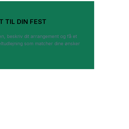
T TIL DIN FEST
n, beskriv dit arrangement og få et
 teltudlejning som matcher dine ønsker