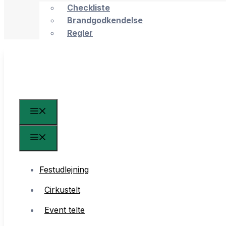
Checkliste
Brandgodkendelse
Regler
Festudlejning
Cirkustelt
Event telte