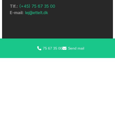
Tlf.:
(+45) 75 67 35 00
E-mail:
lej@ettelt.dk
ALT TIL FEST
75 67 35 00
Send mail
Festudlejning
Cirkustelt
Event telte
Festtelt
Lej et stort telt
Leje af teltgulv