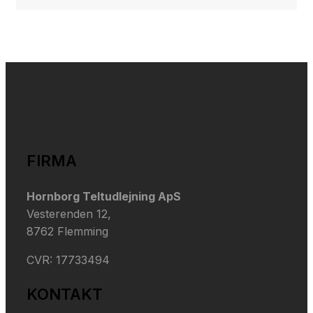
FIRMA
​Hornborg Teltudlejning ApS
Vesterenden 12,
​8762 Flemming
​CVR: 17733494
KONTAKT