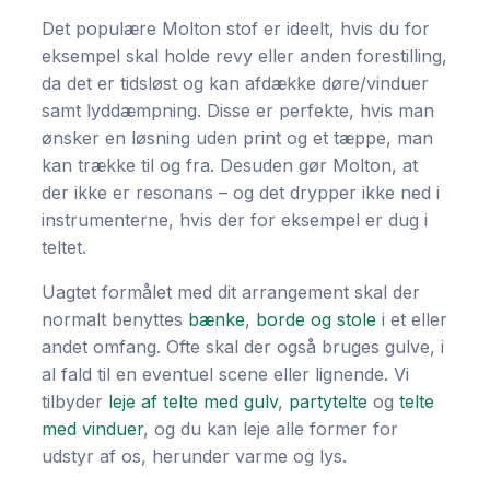
Det populære Molton stof er ideelt, hvis du for
eksempel skal holde revy eller anden forestilling,
da det er tidsløst og kan afdække døre/vinduer
samt lyddæmpning. Disse er perfekte, hvis man
ønsker en løsning uden print og et tæppe, man
kan trække til og fra. Desuden gør Molton, at
der ikke er resonans – og det drypper ikke ned i
instrumenterne, hvis der for eksempel er dug i
teltet.
​Uagtet formålet med dit arrangement skal der
normalt benyttes
bænke
,
borde og stole
i et eller
andet omfang. Ofte skal der også bruges gulve, i
al fald til en eventuel scene eller lignende. Vi
tilbyder
leje af telte med gulv
,
partytelte
og
telte
med vinduer
, og du kan leje alle former for
udstyr af os, herunder varme og lys.