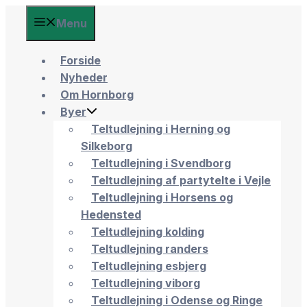
Menu
Forside
Nyheder
Om Hornborg
Byer
Teltudlejning i Herning og
Silkeborg
Teltudlejning i Svendborg
Teltudlejning af partytelte i Vejle
Teltudlejning i Horsens og
Hedensted
Teltudlejning kolding
Teltudlejning randers
Teltudlejning esbjerg
Teltudlejning viborg
Teltudlejning i Odense og Ringe