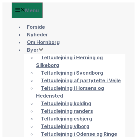
Menu
Forside
Nyheder
Om Hornborg
Byer
Teltudlejning i Herning og
Silkeborg
Teltudlejning i Svendborg
Teltudlejning af partytelte i Vejle
Teltudlejning i Horsens og
Hedensted
Teltudlejning kolding
Teltudlejning randers
Teltudlejning esbjerg
Teltudlejning viborg
Teltudlejning i Odense og Ringe