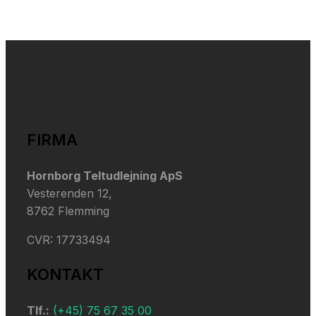
FIRMA
​Hornborg Teltudlejning ApS
Vesterenden 12,
​8762 Flemming
​CVR: 17733494
KONTAKT
Tlf.:
(+45) 75 67 35 00