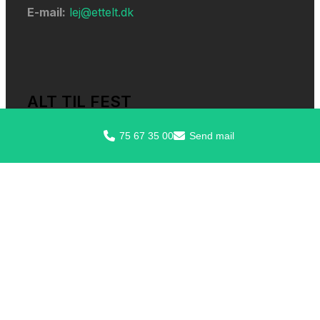
E-mail:
lej@ettelt.dk
ALT TIL FEST
75 67 35 00
Send mail
Festudlejning
Cirkustelt
Event telte
Festtelt
Lej et stort telt
Leje af teltgulv