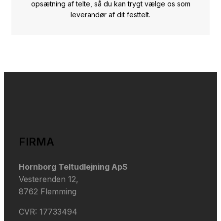
opsætning af telte, så du kan trygt vælge os som
leverandør af dit festtelt.
FIRMA
​Hornborg Teltudlejning ApS
Vesterenden 12,
​8762 Flemming
​CVR: 17733494