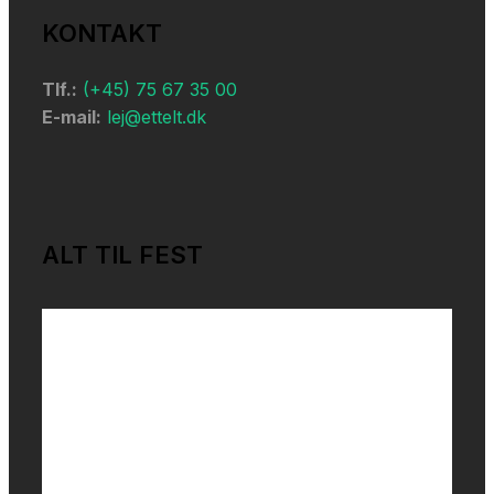
KONTAKT
Tlf.:
(+45) 75 67 35 00
E-mail:
lej@ettelt.dk
ALT TIL FEST
Festudlejning
Cirkustelt
Event telte
Festtelt