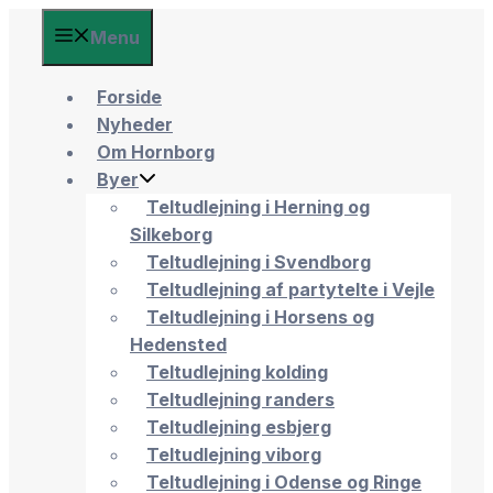
Menu
Forside
Nyheder
Om Hornborg
Byer
Teltudlejning i Herning og
Silkeborg
Teltudlejning i Svendborg
Teltudlejning af partytelte i Vejle
Teltudlejning i Horsens og
Hedensted
Teltudlejning kolding
Teltudlejning randers
Teltudlejning esbjerg
Teltudlejning viborg
Teltudlejning i Odense og Ringe